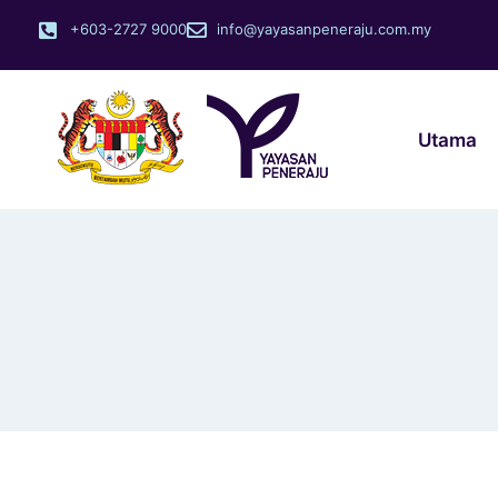
+603-2727 9000
info@yayasanpeneraju.com.my
Utama