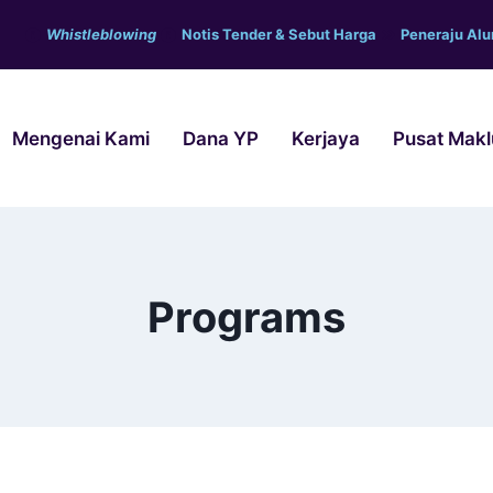
Whistleblowing
Notis Tender & Sebut Harga
Peneraju Al
Mengenai Kami
Dana YP
Kerjaya
Pusat Mak
Programs