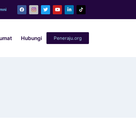
umni
lumat
Hubungi
Peneraju.org