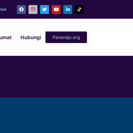
umni
lumat
Hubungi
Peneraju.org