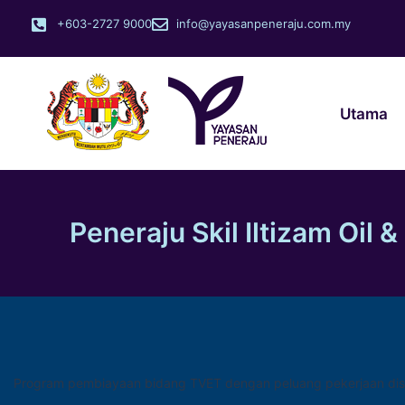
+603-2727 9000
info@yayasanpeneraju.com.my
Utama
Peneraju Skil Iltizam Oil
Program pembiayaan bidang TVET dengan peluang pekerjaan di