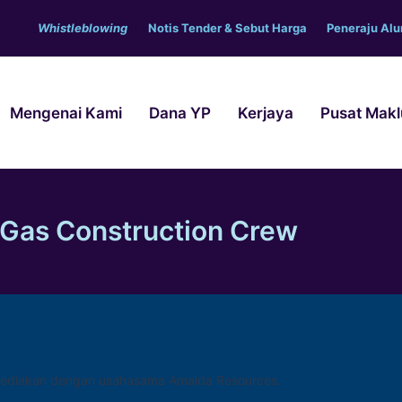
Whistleblowing
Notis Tender & Sebut Harga
Peneraju Al
Mengenai Kami
Dana YP
Kerjaya
Pusat Mak
 & Gas Construction Crew
sediakan dengan usahasama Amaida Resources.