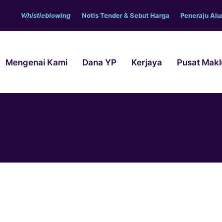
Whistleblowing
Notis Tender & Sebut Harga
Peneraju Al
Mengenai Kami
Dana YP
Kerjaya
Pusat Mak