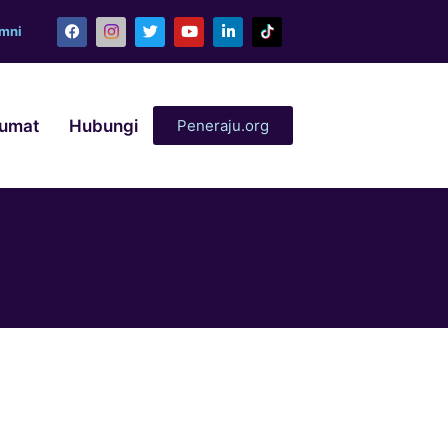
umni
lumat
Hubungi
Peneraju.org