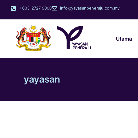
+603-2727 9000
info@yayasanpeneraju.com.my
Utama
yayasan