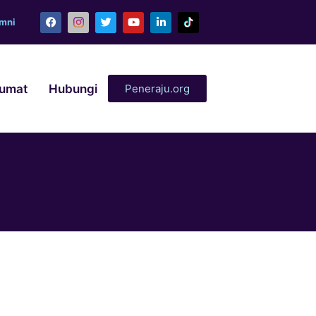
umni
lumat
Hubungi
Peneraju.org