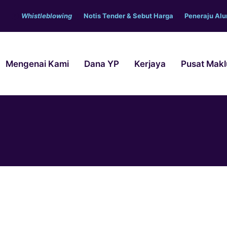
Whistleblowing
Notis Tender & Sebut Harga
Peneraju Al
Mengenai Kami
Dana YP
Kerjaya
Pusat Mak