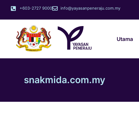
+603-2727 9000
info@yayasanpeneraju.com.my
Utama
snakmida.com.my