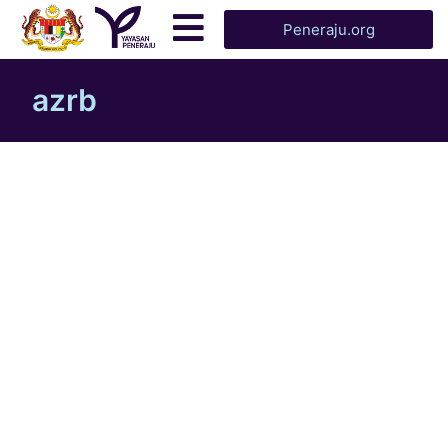
Peneraju.org
azrb